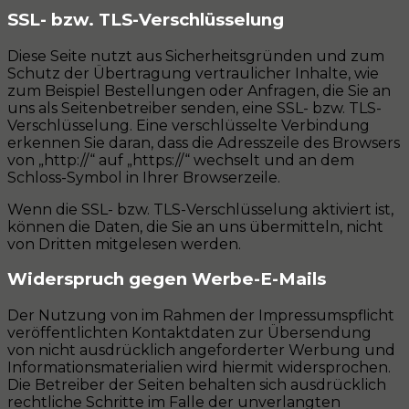
SSL- bzw. TLS-Verschlüsselung
Diese Seite nutzt aus Sicherheitsgründen und zum
Schutz der Übertragung vertraulicher Inhalte, wie
zum Beispiel Bestellungen oder Anfragen, die Sie an
uns als Seitenbetreiber senden, eine SSL- bzw. TLS-
Verschlüsselung. Eine verschlüsselte Verbindung
erkennen Sie daran, dass die Adresszeile des Browsers
von „http://“ auf „https://“ wechselt und an dem
Schloss-Symbol in Ihrer Browserzeile.
Wenn die SSL- bzw. TLS-Verschlüsselung aktiviert ist,
können die Daten, die Sie an uns übermitteln, nicht
von Dritten mitgelesen werden.
Widerspruch gegen Werbe-E-Mails
Der Nutzung von im Rahmen der Impressumspflicht
veröffentlichten Kontaktdaten zur Übersendung
von nicht ausdrücklich angeforderter Werbung und
Informationsmaterialien wird hiermit widersprochen.
Die Betreiber der Seiten behalten sich ausdrücklich
rechtliche Schritte im Falle der unverlangten