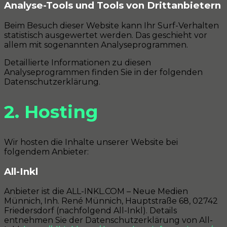
Analyse-Tools und Tools von Dritt­anbietern
Beim Besuch dieser Website kann Ihr Surf-Verhalten
statistisch ausgewertet werden. Das geschieht vor
allem mit sogenannten Analyseprogrammen.
Detaillierte Informationen zu diesen
Analyseprogrammen finden Sie in der folgenden
Datenschutzerklärung.
2. Hosting
Wir hosten die Inhalte unserer Website bei
folgendem Anbieter:
All-Inkl
Anbieter ist die ALL-INKL.COM – Neue Medien
Münnich, Inh. René Münnich, Hauptstraße 68, 02742
Friedersdorf (nachfolgend All-Inkl). Details
entnehmen Sie der Datenschutzerklärung von All-