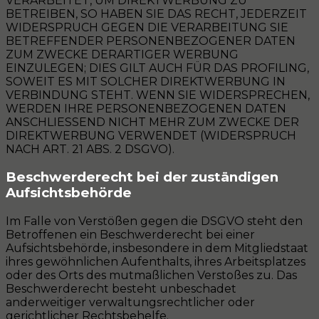
VERARBEITET, UM DIREKTWERBUNG ZU
BETREIBEN, SO HABEN SIE DAS RECHT, JEDERZEIT
WIDERSPRUCH GEGEN DIE VERARBEITUNG SIE
BETREFFENDER PERSONENBEZOGENER DATEN
ZUM ZWECKE DERARTIGER WERBUNG
EINZULEGEN; DIES GILT AUCH FÜR DAS PROFILING,
SOWEIT ES MIT SOLCHER DIREKTWERBUNG IN
VERBINDUNG STEHT. WENN SIE WIDERSPRECHEN,
WERDEN IHRE PERSONENBEZOGENEN DATEN
ANSCHLIESSEND NICHT MEHR ZUM ZWECKE DER
DIREKTWERBUNG VERWENDET (WIDERSPRUCH
NACH ART. 21 ABS. 2 DSGVO).
Beschwerde­recht bei der zuständigen
Aufsichts­behörde
Im Falle von Verstößen gegen die DSGVO steht den
Betroffenen ein Beschwerderecht bei einer
Aufsichtsbehörde, insbesondere in dem Mitgliedstaat
ihres gewöhnlichen Aufenthalts, ihres Arbeitsplatzes
oder des Orts des mutmaßlichen Verstoßes zu. Das
Beschwerderecht besteht unbeschadet
anderweitiger verwaltungsrechtlicher oder
gerichtlicher Rechtsbehelfe.