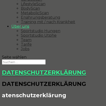
LifestyleScan
BodyScan
MetabolicScan
Enährungsberatung
Training mit / nach Krankheit
Über uns
Sportstudio Hungen
Sportstudio Utphe
Team
Tarife
Jobs
Seite wählen
DATENSCHUTZERKLÄRUNG
DATENSCHUTZERKLÄRUNG
atenschutz­erklärung