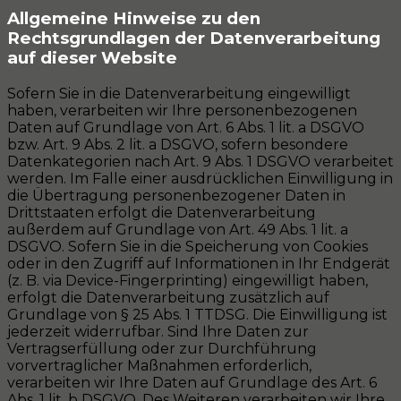
Allgemeine Hinweise zu den
Rechtsgrundlagen der Datenverarbeitung
auf dieser Website
Sofern Sie in die Datenverarbeitung eingewilligt
haben, verarbeiten wir Ihre personenbezogenen
Daten auf Grundlage von Art. 6 Abs. 1 lit. a DSGVO
bzw. Art. 9 Abs. 2 lit. a DSGVO, sofern besondere
Datenkategorien nach Art. 9 Abs. 1 DSGVO verarbeitet
werden. Im Falle einer ausdrücklichen Einwilligung in
die Übertragung personenbezogener Daten in
Drittstaaten erfolgt die Datenverarbeitung
außerdem auf Grundlage von Art. 49 Abs. 1 lit. a
DSGVO. Sofern Sie in die Speicherung von Cookies
oder in den Zugriff auf Informationen in Ihr Endgerät
(z. B. via Device-Fingerprinting) eingewilligt haben,
erfolgt die Datenverarbeitung zusätzlich auf
Grundlage von § 25 Abs. 1 TTDSG. Die Einwilligung ist
jederzeit widerrufbar. Sind Ihre Daten zur
Vertragserfüllung oder zur Durchführung
vorvertraglicher Maßnahmen erforderlich,
verarbeiten wir Ihre Daten auf Grundlage des Art. 6
Abs. 1 lit. b DSGVO. Des Weiteren verarbeiten wir Ihre