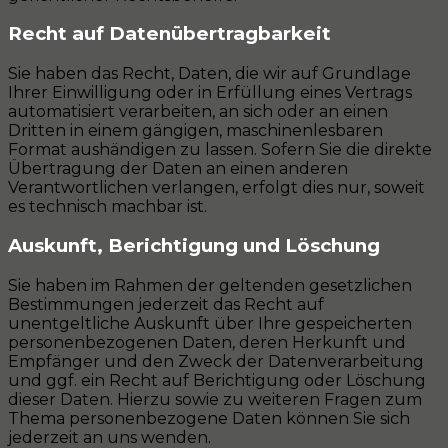
Recht auf Daten­übertrag­barkeit
Sie haben das Recht, Daten, die wir auf Grundlage
Ihrer Einwilligung oder in Erfüllung eines Vertrags
automatisiert verarbeiten, an sich oder an einen
Dritten in einem gängigen, maschinenlesbaren
Format aushändigen zu lassen. Sofern Sie die direkte
Übertragung der Daten an einen anderen
Verantwortlichen verlangen, erfolgt dies nur, soweit
es technisch machbar ist.
Auskunft, Berichtigung und Löschung
Sie haben im Rahmen der geltenden gesetzlichen
Bestimmungen jederzeit das Recht auf
unentgeltliche Auskunft über Ihre gespeicherten
personenbezogenen Daten, deren Herkunft und
Empfänger und den Zweck der Datenverarbeitung
und ggf. ein Recht auf Berichtigung oder Löschung
dieser Daten. Hierzu sowie zu weiteren Fragen zum
Thema personenbezogene Daten können Sie sich
jederzeit an uns wenden.