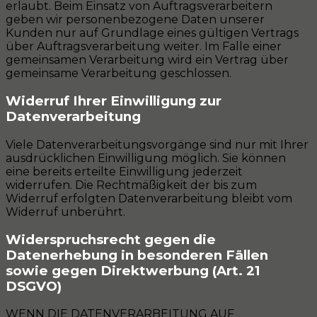
erlaubt. Beim Einsatz von Auftragsverarbeitern
geben wir personenbezogene Daten unserer
Kunden nur auf Grundlage eines gültigen Vertrags
über Auftragsverarbeitung weiter. Im Falle einer
gemeinsamen Verarbeitung wird ein Vertrag über
gemeinsame Verarbeitung geschlossen.
Widerruf Ihrer Einwilligung zur
Datenverarbeitung
Viele Datenverarbeitungsvorgänge sind nur mit Ihrer
ausdrücklichen Einwilligung möglich. Sie können
eine bereits erteilte Einwilligung jederzeit
widerrufen. Die Rechtmäßigkeit der bis zum
Widerruf erfolgten Datenverarbeitung bleibt vom
Widerruf unberührt.
Widerspruchsrecht gegen die
Datenerhebung in besonderen Fällen
sowie gegen Direktwerbung (Art. 21
DSGVO)
WENN DIE DATENVERARBEITUNG AUF