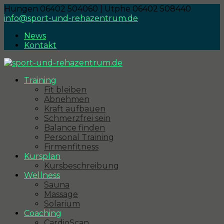
Hungen 06402 504060 | Utphe 06402 508440
info@sport-und-rehazentrum.de
News
Kontakt
Training
Fit bleiben
Abnehmen
Kraft aufbauen
Schmerzfrei sein
Balance finden
Personal Training
Firmenfitness
Kursplan
Kursbeschreibung
Wellness
Sauna
Massage
Solarium
Coaching
CardioScan