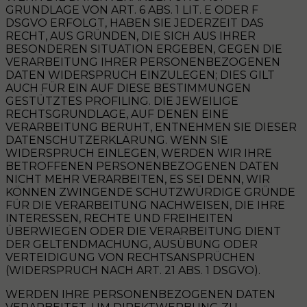
GRUNDLAGE VON ART. 6 ABS. 1 LIT. E ODER F
DSGVO ERFOLGT, HABEN SIE JEDERZEIT DAS
RECHT, AUS GRÜNDEN, DIE SICH AUS IHRER
BESONDEREN SITUATION ERGEBEN, GEGEN DIE
VERARBEITUNG IHRER PERSONENBEZOGENEN
DATEN WIDERSPRUCH EINZULEGEN; DIES GILT
AUCH FÜR EIN AUF DIESE BESTIMMUNGEN
GESTÜTZTES PROFILING. DIE JEWEILIGE
RECHTSGRUNDLAGE, AUF DENEN EINE
VERARBEITUNG BERUHT, ENTNEHMEN SIE DIESER
DATENSCHUTZERKLÄRUNG. WENN SIE
WIDERSPRUCH EINLEGEN, WERDEN WIR IHRE
BETROFFENEN PERSONENBEZOGENEN DATEN
NICHT MEHR VERARBEITEN, ES SEI DENN, WIR
KÖNNEN ZWINGENDE SCHUTZWÜRDIGE GRÜNDE
FÜR DIE VERARBEITUNG NACHWEISEN, DIE IHRE
INTERESSEN, RECHTE UND FREIHEITEN
ÜBERWIEGEN ODER DIE VERARBEITUNG DIENT
DER GELTENDMACHUNG, AUSÜBUNG ODER
VERTEIDIGUNG VON RECHTSANSPRÜCHEN
(WIDERSPRUCH NACH ART. 21 ABS. 1 DSGVO).
WERDEN IHRE PERSONENBEZOGENEN DATEN