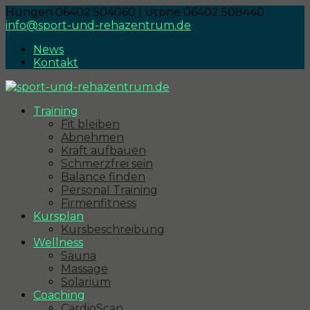
Hungen 06402 504060 | Utphe 06402 508440
info@sport-und-rehazentrum.de
News
Kontakt
Training
Fit bleiben
Abnehmen
Kraft aufbauen
Schmerzfrei sein
Balance finden
Personal Training
Firmenfitness
Kursplan
Kursbeschreibung
Wellness
Sauna
Massage
Solarium
Coaching
CardioScan