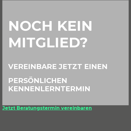
NOCH KEIN
MITGLIED?
VEREINBARE JETZT EINEN
PERSÖNLICHEN
KENNENLERNTERMIN
Jetzt Beratungstermin vereinbaren