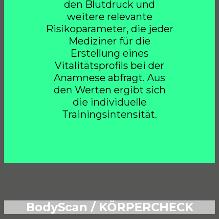
den Blutdruck und
weitere relevante
Risikoparameter, die jeder
Mediziner für die
Erstellung eines
Vitalitätsprofils bei der
Anamnese abfragt. Aus
den Werten ergibt sich
die individuelle
Trainingsintensität.
BodyScan / KÖRPERCHECK