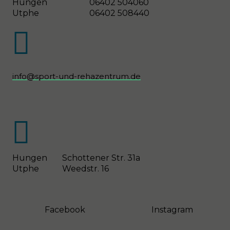
Hungen
06402 504060
Utphe
06402 508440

info@sport-und-rehazentrum.de

Hungen
Schottener Str. 31a
Utphe
Weedstr. 16
Facebook
Instagram