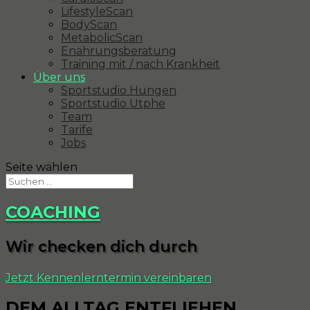
LifestyleScan
BodyScan
MetabolicScan
Enährungsberatung
Training mit / nach Krankheit
Über uns
Sportstudio Hungen
Sportstudio Utphe
Team
Tarife
Jobs
Seite wählen
COACHING
Wir checken dich durch
Jetzt Kennenlerntermin vereinbaren
DEM ALLTAG ENTFLIEHEN