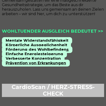
Gemeinsam gestalten wir eine maßgeschneiderte
Gesundheitsstrategie, um das Beste aus dir
herauszuholen. Lass uns gemeinsam an deinen Zielen
arbeiten – wir sind hier, um dich zu unterstützen!
WOHLTUENDER AUSGLEICH BEDEUTET >>
Mentale Widerstandsfähigkeit
Körperliche Ausgeglichenheit
Förderung des Wohlbefindens
Einfache Energiesteigerung
Verbesserte Konzentration
Prävention von Erkrankungen
CardioScan / HERZ-STRESS-
CHECK