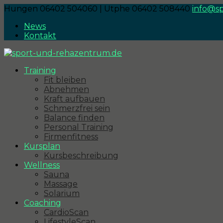
Hungen 06402 504060 | Utphe 06402 508440
info@s
News
Kontakt
Training
Fit bleiben
Abnehmen
Kraft aufbauen
Schmerzfrei sein
Balance finden
Personal Training
Firmenfitness
Kursplan
Kursbeschreibung
Wellness
Sauna
Massage
Solarium
Coaching
CardioScan
LifestyleScan