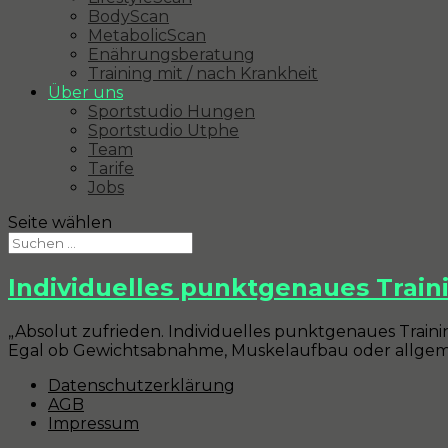
BodyScan
MetabolicScan
Enährungsberatung
Training mit / nach Krankheit
Über uns
Sportstudio Hungen
Sportstudio Utphe
Team
Tarife
Jobs
Seite wählen
Individuelles punktgenaues Train
„Absolut zufrieden. Individuelles punktgenaues Traini
Egal ob Gewichtsabnahme, Muskelaufbau oder allgemein
Datenschutzerklärung
AGB
Impressum