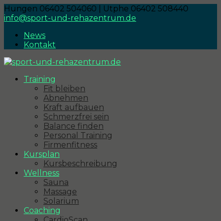
Hungen 06402 504060 | Utphe 06402 508440
info@sport-und-rehazentrum.de
News
Kontakt
Training
Fit bleiben
Abnehmen
Kraft aufbauen
Schmerzfrei sein
Balance finden
Personal Training
Firmenfitness
Kursplan
Kursbeschreibung
Wellness
Sauna
Massage
Solarium
Coaching
CardioScan