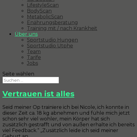
LifestyleScan
BodyScan
MetabolicScan
Enährungsberatung
Training mit / nach Krankheit
Über uns
Sportstudio Hungen
Sportstudio Utphe
Team
Tarife
Jobs
Seite wählen
Vertrauen ist alles
Seid meiner Op trainiere ich bei Nicole, ich konnte in
dieser Zeit ca. 18 kg abnehmen und fühle mich jetzt
schon sehr viel wohler, mein Körper hat sich
zusätzlich gestrafft und von außen erhalte ich bereits
viel Feedback.“ „Zusätzlich leide ich seid meiner
Geburt an...