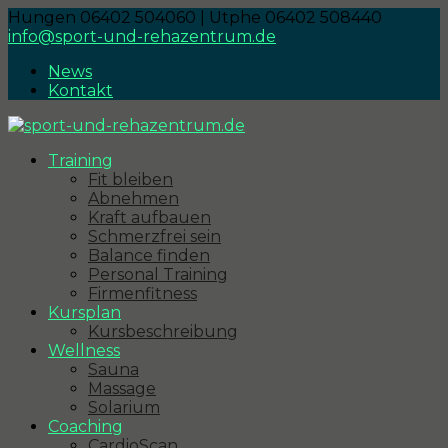
Hungen 06402 504060 | Utphe 06402 508440
info@sport-und-rehazentrum.de
News
Kontakt
Training
Fit bleiben
Abnehmen
Kraft aufbauen
Schmerzfrei sein
Balance finden
Personal Training
Firmenfitness
Kursplan
Kursbeschreibung
Wellness
Sauna
Massage
Solarium
Coaching
CardioScan