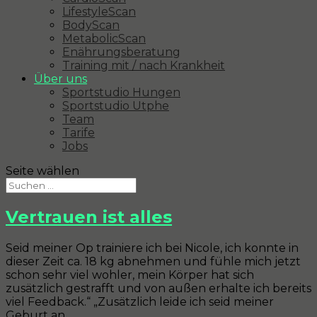
LifestyleScan
BodyScan
MetabolicScan
Enährungsberatung
Training mit / nach Krankheit
Über uns
Sportstudio Hungen
Sportstudio Utphe
Team
Tarife
Jobs
Seite wählen
Vertrauen ist alles
Seid meiner Op trainiere ich bei Nicole, ich konnte in
dieser Zeit ca. 18 kg abnehmen und fühle mich jetzt
schon sehr viel wohler, mein Körper hat sich
zusätzlich gestrafft und von außen erhalte ich bereits
viel Feedback.“ „Zusätzlich leide ich seid meiner
Geburt an...